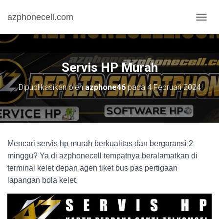
azphonecell.com
T
O
G
G
L
Servis HP Murah
E
N
Dipublikasikan oleh
azphone46
pada
4 Februari 2024
A
V
I
G
A
S
Mencari servis hp murah berkualitas dan bergaransi 2
I
minggu? Ya di azphonecell tempatnya beralamatkan di
terminal kelet depan agen tiket bus pas pertigaan
lapangan bola kelet.