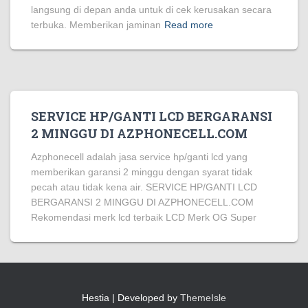
langsung di depan anda untuk di cek kerusakan secara
terbuka. Memberikan jaminan
Read more
SERVICE HP/GANTI LCD BERGARANSI
2 MINGGU DI AZPHONECELL.COM
Azphonecell adalah jasa service hp/ganti lcd yang
memberikan garansi 2 minggu dengan syarat tidak
pecah atau tidak kena air. SERVICE HP/GANTI LCD
BERGARANSI 2 MINGGU DI AZPHONECELL.COM
Rekomendasi merk lcd terbaik LCD Merk OG Super
Hestia | Developed by
ThemeIsle