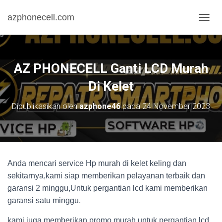
azphonecell.com
T
O
G
G
L
AZ PHONECELL Ganti LCD Murah
E
N
Di Kelet
A
V
Dipublikasikan oleh
azphone46
pada
24 November 2023
I
G
A
S
I
Anda mencari service Hp murah di kelet keling dan
sekitarnya,kami siap memberikan pelayanan terbaik dan
garansi 2 minggu,Untuk pergantian lcd kami memberikan
garansi satu minggu.
kami juga memberikan promo murah untuk pergantian lcd