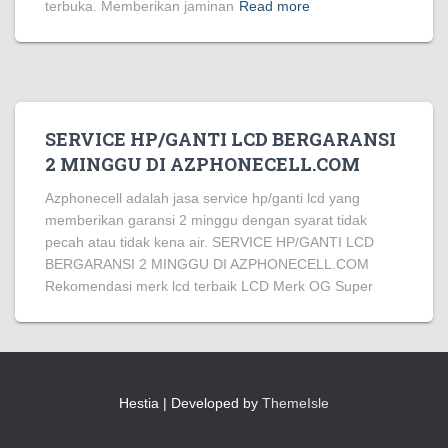
terbuka. Memberikan jaminan
Read more
SERVICE HP/GANTI LCD BERGARANSI
2 MINGGU DI AZPHONECELL.COM
Azphonecell adalah jasa service hp/ganti lcd yang
memberikan garansi 2 minggu dengan syarat tidak
pecah atau tidak kena air. SERVICE HP/GANTI LCD
BERGARANSI 2 MINGGU DI AZPHONECELL.COM
Rekomendasi merk lcd terbaik LCD Merk OG Super
Hestia | Developed by
ThemeIsle